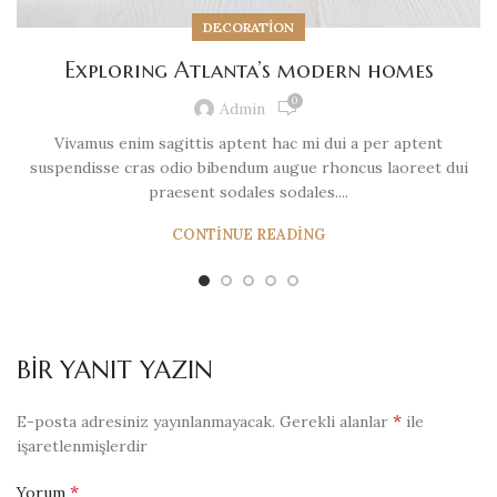
DECORATION
Exploring Atlanta’s modern homes
0
Admin
Vivamus enim sagittis aptent hac mi dui a per aptent
suspendisse cras odio bibendum augue rhoncus laoreet dui
praesent sodales sodales....
CONTINUE READING
BIR YANIT YAZIN
*
E-posta adresiniz yayınlanmayacak.
Gerekli alanlar
ile
işaretlenmişlerdir
*
Yorum