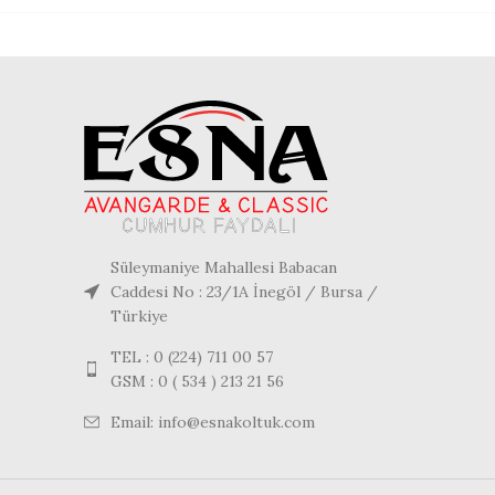
Süleymaniye Mahallesi Babacan
Caddesi No : 23/1A İnegöl / Bursa /
Türkiye
TEL : 0 (224) 711 00 57
GSM : 0 ( 534 ) 213 21 56
Email: info@esnakoltuk.com