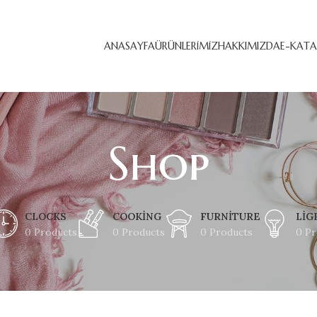
ANASAYFA
ÜRÜNLERIMIZ
HAKKIMIZDA
E-KAT
Shop
CLOCKS
COOKING
FURNITURE
LIG
0 Products
0 Products
0 Products
0 Pr