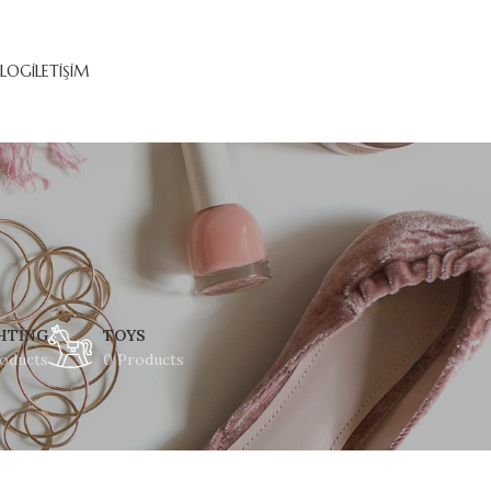
ALOG
İLETIŞIM
HTING
TOYS
oducts
0 Products